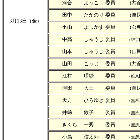
河合
ようこ
委員
（共
田中
たかのり
委員
（自
3月13日（金）
平山
よしかず
委員
（公
中高
しゅうじ
委員
（維京
山本
しゅうじ
委員
（自
山田
こうじ
委員
（共
江村
理紗
委員
（維京
津田
大三
委員
（自
天方
ひろゆき
委員
（無所
井﨑
敦子
委員
（無所
きくち
一秀
委員
（無所
小島
信太郎
委員
（無所