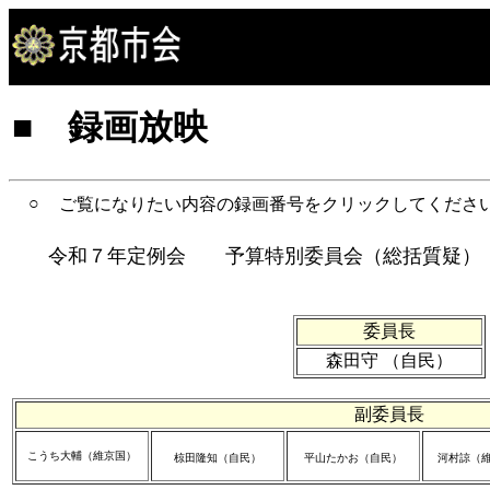
■
録画放映
○
ご覧になりたい内容の録画番号をクリックしてくだ
令和７年定例会 予算特別委員会（総括質疑）
委員長
森田守 （自民）
副委員長
こうち大輔（維京国）
椋田隆知（自民）
平山たかお（自民）
河村諒（