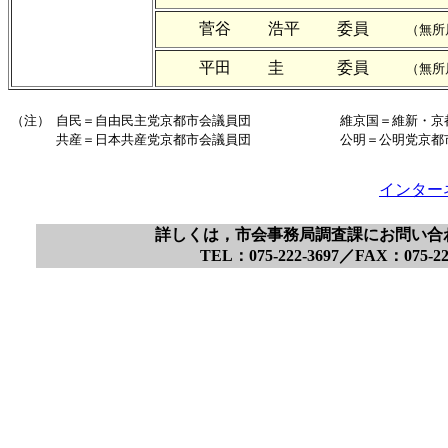
菅谷
浩平
委員
（無所
平田
圭
委員
（無所
（注）
自民＝自由民主党京都市会議員団
維京国＝維新・京
共産＝日本共産党京都市会議員団
公明＝公明党京都
インター
詳しくは，市会事務局調査課にお問い合
TEL：075-222-3697／FAX：075-2