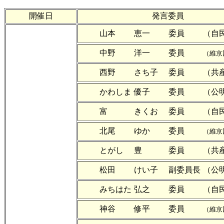
開催日
発言委員
山本
恵一
委員
（自
中野
洋一
委員
（維京
西野
さち子
委員
（共
かわしま
優子
委員
（公
富
きくお
委員
（自
北尾
ゆか
委員
（維京
とがし
豊
委員
（共
松田
けい子
副委員長
（公
みちはた
弘之
委員
（自
神谷
修平
委員
（維京